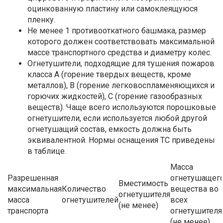
оцинкованную пластину или самоклеящуюся
пленку.
Не менее 1 противооткатного башмака, размер
которого должен соответствовать максимальной
массе транспортного средства и диаметру колес.
Огнетушители, подходящие для тушения пожаров
класса А (горение твердых веществ, кроме
металлов), В (горение легковоспламеняющихся и
горючих жидкостей), С (горение газообразных
веществ). Чаще всего используются порошковые
огнетушители, если используется любой другой
огнетушащий состав, емкость должна быть
эквивалентной. Нормы оснащения ТС приведены
в таблице.
Масса
Разрешенная
огнетушащег
Вместимость
максимальная
Количество
вещества во
огнетушителя
масса
огнетушителей
всех
(не менее)
транспорта
огнетушителя
(не менее)