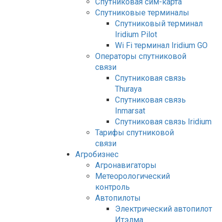
Спутниковая сим-карта
Спутниковые терминалы
Спутниковый терминал
Iridium Pilot
Wi Fi терминал Iridium GO
Операторы спутниковой
связи
Спутниковая связь
Thuraya
Спутниковая связь
Inmarsat
Спутниковая связь Iridium
Тарифы спутниковой
связи
Агробизнес
Агронавигаторы
Метеорологический
контроль
Автопилоты
Электрический автопилот
Итэлма