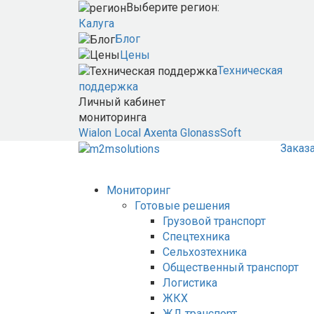
Выберите регион:
Калуга
Блог
Цены
Техническая
поддержка
Личный кабинет
мониторинга
Wialon Local
Axenta
GlonassSoft
Заказ
Мониторинг
Готовые решения
Грузовой транспорт
Спецтехника
Сельхозтехника
Общественный транспорт
Логистика
ЖКХ
ЖД транспорт