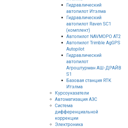
Гидравлический
автопилот Итэлма
Гидравлический
автопилот Raven SC1
(комплект)
Автопилот NAVMOPO AT2
Автопилот Trimble AgGPS
Autopilot
Гидравлический
автопилот
Агроштурман АШ-ДРАЙВ
S1
Базовая станция RTK
Итэлма
Курсоуказатели
Автоматизация АЗС
Система
дифференциальной
коррекции
Электроника